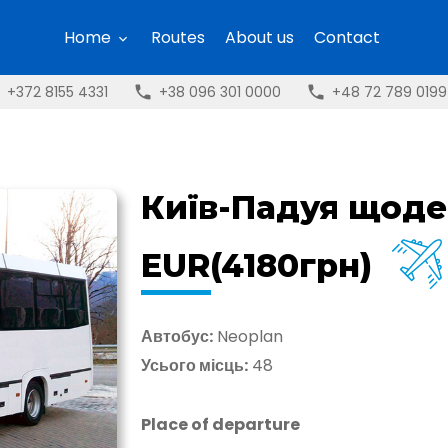
Home
Routes
About us
Contact
+372 8155 4331
+38 096 301 0000
+48 72 789 0199
Київ-Падуя щоде
EUR(4180грн)
Автобус:
Neoplan
Усього місць:
48
Place of departure