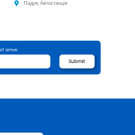
Падуя, Автостанція
of arrive: