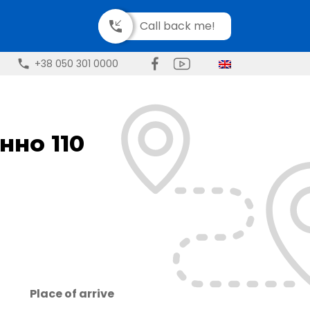
Call back me!
+38 050 301 0000
нно 110
Place of arrive