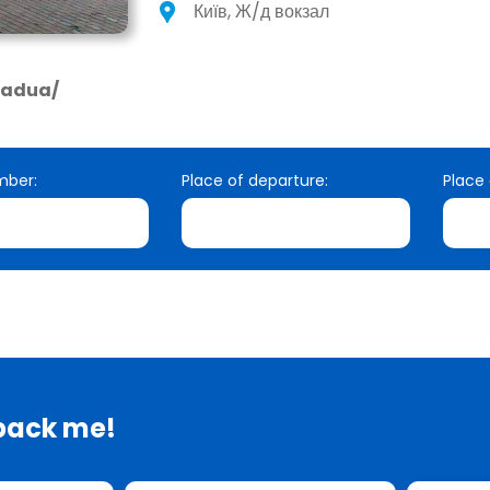
Київ, Ж/д вокзал
Padua/
mber:
Place of departure:
Place 
 back me!