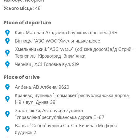
Усього місць:
48
Place of departure
Київ, Магелан Академіка Глушкова проспект,13Б
Вінниця, "АЗС WOG"Хмельницьке шосе
Хмельницький, "АЗС WOG" (об`їзна дорога)а/д Стрий-
Тернопіль-Кіровоград-Знам`янка
Чернівці, АС1 Головна вул. 219
Place of arrive
Албена, АВ Албена, 9620
Кранево, Зупинка "Топмаркет"республіканська дорога
І-9 / вул. Дунав 38
Золоті піски, Автобусна зупинка
"Управління"республіканська дорога Е-87
Варна, "Собор"вулиця Св. Св. Кирила і Мефодія;
будинок 2