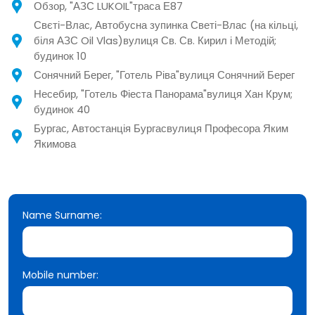
Обзор, "АЗС LUKOIL"траса Е87
Свєті-Влас, Автобусна зупинка Светі-Влас (на кільці,
біля АЗС Oil Vlas)вулиця Св. Св. Кирил і Методій;
будинок 10
Сонячний Берег, "Готель Ріва"вулиця Сонячний Берег
Несебир, "Готель Фіеста Панорама"вулиця Хан Крум;
будинок 40
Бургас, Автостанція Бургасвулиця Професора Яким
Якимова
Name Surname:
Mobile number: