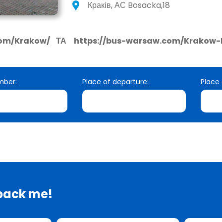
Краків, АС Bosacka,18
com/Krakow/
ТА
https://bus-warsaw.com/Krakow-
mber:
Place of departure:
Place 
 back me!