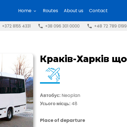
Home
Routes
About us
Contact
+372 8155 4331
+38 096 301 0000
+48 72 789 0199
Краків-Харків щ
Автобус:
Neoplan
Усього місць:
48
Place of departure