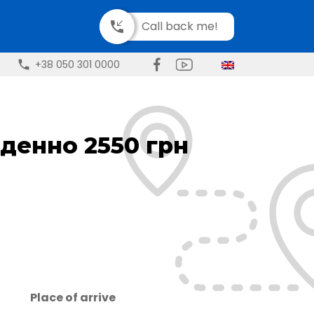
Call back me!
+38 050 301 0000
оденно 2550 грн
Place of arrive