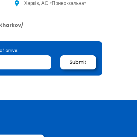
Харків, АС «Привокзальна»
Kharkov/
of arrive: