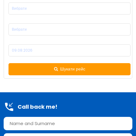
Місце Прибуття:
Дата Відправлення:
Шукати рейс
Call back me!