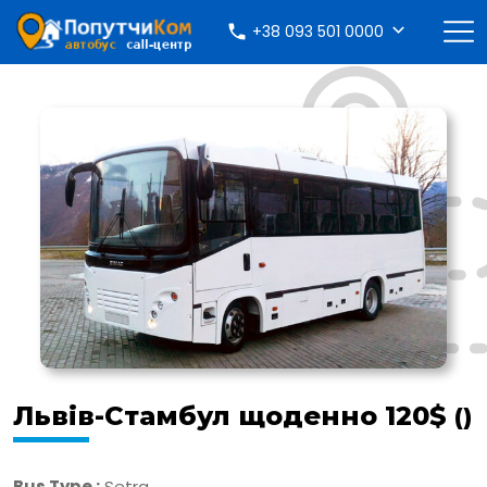
+38 093 501 0000
Львів-Стамбул щоденно 120$
()
Bus Type :
Setra