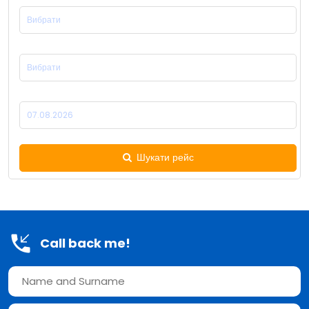
Місце Прибуття:
Дата Відправлення:
Шукати рейс
Call back me!